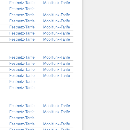
Festnetz-Tarife
Mobilfunk-Tarife
Festnetz-Tarife
Festnetz-Tarife
Mobilfunk-Tarife
Festnetz-Tarife
Mobilfunk-Tarife
Festnetz-Tarife
Mobilfunk-Tarife
Festnetz-Tarife
Mobilfunk-Tarife
Festnetz-Tarife
Mobilfunk-Tarife
Festnetz-Tarife
Mobilfunk-Tarife
Festnetz-Tarife
Mobilfunk-Tarife
Festnetz-Tarife
Mobilfunk-Tarife
Festnetz-Tarife
Mobilfunk-Tarife
Festnetz-Tarife
Festnetz-Tarife
Festnetz-Tarife
Mobilfunk-Tarife
Festnetz-Tarife
Mobilfunk-Tarife
Festnetz-Tarife
Festnetz-Tarife
Mobilfunk-Tarife