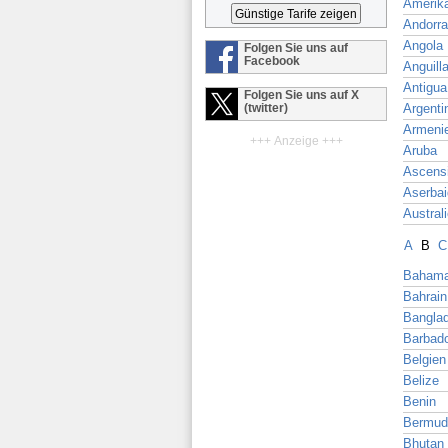
Amerik
Andorra
Angola
Folgen Sie uns auf
Facebook
Anguill
Antigua
Folgen Sie uns auf X
Argenti
(twitter)
Armeni
+++ Anzeige +++
Aruba
Ascens
Aserba
Austral
A
B
C
Baham
Bahrain
Bangla
Barbad
Belgien
Belize
Benin
Bermud
Bhutan