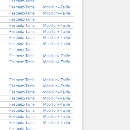
Festnetz-Tarife
Festnetz-Tarife
Mobilfunk-Tarife
Festnetz-Tarife
Mobilfunk-Tarife
Festnetz-Tarife
Festnetz-Tarife
Mobilfunk-Tarife
Festnetz-Tarife
Mobilfunk-Tarife
Festnetz-Tarife
Mobilfunk-Tarife
Festnetz-Tarife
Mobilfunk-Tarife
Festnetz-Tarife
Festnetz-Tarife
Mobilfunk-Tarife
Festnetz-Tarife
Mobilfunk-Tarife
Festnetz-Tarife
Mobilfunk-Tarife
Festnetz-Tarife
Mobilfunk-Tarife
Festnetz-Tarife
Mobilfunk-Tarife
Festnetz-Tarife
Mobilfunk-Tarife
Festnetz-Tarife
Mobilfunk-Tarife
Festnetz-Tarife
Mobilfunk-Tarife
Festnetz-Tarife
Mobilfunk-Tarife
Festnetz-Tarife
Mobilfunk-Tarife
Festnetz-Tarife