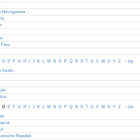
n
n-Herzegowina
na
n
en
 Faso
C
D
E
F
G
H
I
J
K
L
M
N
O
P
Q
R
S
T
U
V
W
X
Y
Z
↑ top
 Inseln
eln
ica
D
E
F
G
H
I
J
K
L
M
N
O
P
Q
R
S
T
U
V
W
X
Y
Z
↑ top
rk
arcia
ca
anische Republik