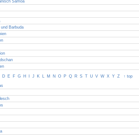
anisch Samoa
a
 und Barbuda
nien
en
ion
idschan
ien
D
E
F
G
H
I
J
K
L
M
N
O
P
Q
R
S
T
U
V
W
X
Y
Z
↑ top
as
desch
os
a