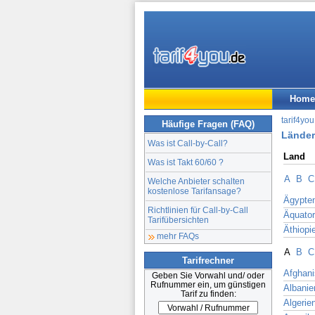
Home
tarif4you
Häufige Fragen (FAQ)
Länder
Was ist Call-by-Call?
Land
Was ist Takt 60/60 ?
A
B
C
Welche Anbieter schalten
kostenlose Tarifansage?
Ägypte
Richtlinien für Call-by-Call
Äquator
Tarifübersichten
Äthiopi
mehr FAQs
A
B
C
Tarifrechner
Afghani
Geben Sie Vorwahl und/ oder
Rufnummer ein, um günstigen
Albanie
Tarif zu finden:
Algerie