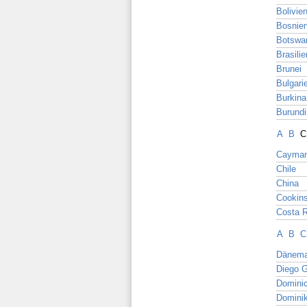
Bolivie
Bosnie
Botswa
Brasilie
Brunei
Bulgari
Burkina
Burundi
A
B
Cayman
Chile
China
Cookins
Costa R
A
B
C
Dänema
Diego G
Domini
Dominik