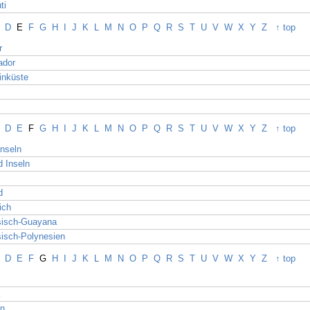
ti
D
E
F
G
H
I
J
K
L
M
N
O
P
Q
R
S
T
U
V
W
X
Y
Z
↑ top
r
ador
inküste
D
E
F
G
H
I
J
K
L
M
N
O
P
Q
R
S
T
U
V
W
X
Y
Z
↑ top
Inseln
d Inseln
d
ich
sisch-Guayana
isch-Polynesien
D
E
F
G
H
I
J
K
L
M
N
O
P
Q
R
S
T
U
V
W
X
Y
Z
↑ top
en