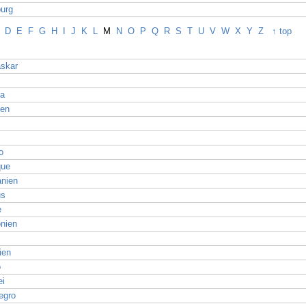
urg
D
E
F
G
H
I
J
K
L
M
N
O
P
Q
R
S
T
U
V
W
X
Y
Z
↑ top
skar
ia
ven
o
que
anien
us
e
nien
ien
o
ei
egro