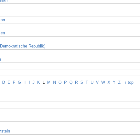
stan
tan
ien
Demokratische Republik)
n
D
E
F
G
H
I
J
K
L
M
N
O
P
Q
R
S
T
U
V
W
X
Y
Z
↑ top
o
d
nstein