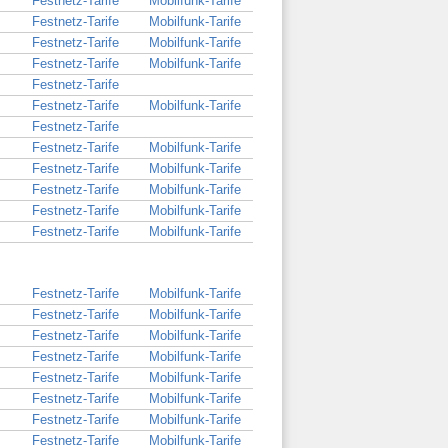
Festnetz-Tarife
Mobilfunk-Tarife
Festnetz-Tarife
Mobilfunk-Tarife
Festnetz-Tarife
Mobilfunk-Tarife
Festnetz-Tarife
Mobilfunk-Tarife
Festnetz-Tarife
Festnetz-Tarife
Mobilfunk-Tarife
Festnetz-Tarife
Festnetz-Tarife
Mobilfunk-Tarife
Festnetz-Tarife
Mobilfunk-Tarife
Festnetz-Tarife
Mobilfunk-Tarife
Festnetz-Tarife
Mobilfunk-Tarife
Festnetz-Tarife
Mobilfunk-Tarife
Festnetz-Tarife
Mobilfunk-Tarife
Festnetz-Tarife
Mobilfunk-Tarife
Festnetz-Tarife
Mobilfunk-Tarife
Festnetz-Tarife
Mobilfunk-Tarife
Festnetz-Tarife
Mobilfunk-Tarife
Festnetz-Tarife
Mobilfunk-Tarife
Festnetz-Tarife
Mobilfunk-Tarife
Festnetz-Tarife
Mobilfunk-Tarife