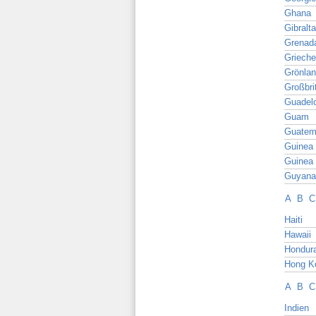
Ghana
Gibralta
Grenad
Grieche
Grönla
Großbri
Guadel
Guam
Guatem
Guinea
Guinea
Guyana
A
B
C
Haiti
Hawaii
Hondur
Hong K
A
B
C
Indien