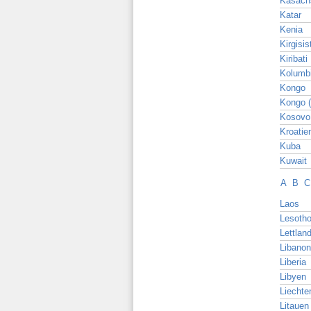
Kasach
Katar
Kenia
Kirgisis
Kiribati
Kolumb
Kongo
Kongo (
Kosovo
Kroatie
Kuba
Kuwait
A
B
C
Laos
Lesoth
Lettlan
Libanon
Liberia
Libyen
Liechte
Litauen