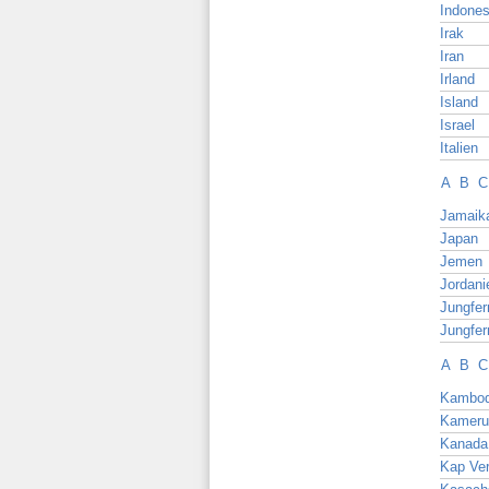
Indones
Irak
Iran
Irland
Island
Israel
Italien
A
B
C
Jamaik
Japan
Jemen
Jordani
Jungfer
Jungfer
A
B
C
Kambo
Kameru
Kanada
Kap Ve