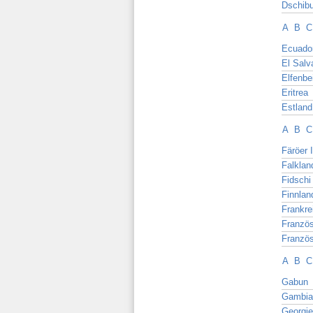
Dschibu
A
B
C
Ecuado
El Salv
Elfenbe
Eritrea
Estland
A
B
C
Färöer 
Falklan
Fidschi
Finnlan
Frankre
Franzö
Französ
A
B
C
Gabun
Gambia
Georgi