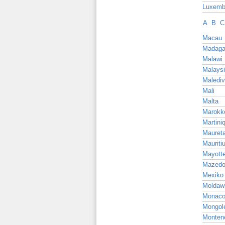
Luxemb
A
B
C
Macau
Madaga
Malawi
Malays
Maledi
Mali
Malta
Marokk
Martini
Mauret
Mauriti
Mayott
Mazedo
Mexiko
Moldaw
Monac
Mongol
Monten