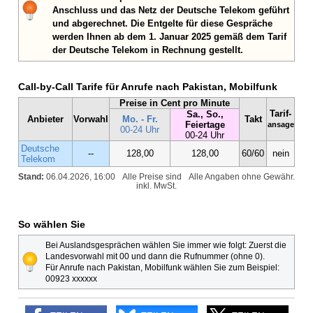
Anschluss und das Netz der Deutsche Telekom geführt
und abgerechnet. Die Entgelte für diese Gespräche
werden Ihnen ab dem 1. Januar 2025 gemäß dem Tarif
der Deutsche Telekom in Rechnung gestellt.
Call-by-Call Tarife für Anrufe nach Pakistan, Mobilfunk
Preise in Cent pro Minute
Tarif-
Sa., So.,
Anbieter
Vorwahl
Mo. - Fr.
Takt
Feiertage
ansage
00-24 Uhr
00-24 Uhr
Deutsche
--
128,00
128,00
60/60
nein
Telekom
Stand:
06.04.2026, 16:00
Alle Preise sind
Alle Angaben ohne Gewähr.
inkl. MwSt.
So wählen Sie
Bei Auslandsgesprächen wählen Sie immer wie folgt: Zuerst die
Landesvorwahl mit 00 und dann die Rufnummer (ohne 0).
Für Anrufe nach Pakistan, Mobilfunk wählen Sie zum Beispiel:
00923 xxxxxx