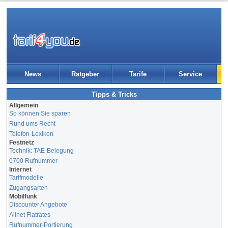
News
Ratgeber
Tarife
Service
Tipps & Tricks
Allgemein
So können Sie sparen
Rund ums Recht
Telefon-Lexikon
Festnetz
Technik: TAE-Belegung
0700 Rufnummer
Internet
Tarifmodelle
Zugangsarten
Mobilfunk
Discounter Angebote
Allnet Flatrates
Rufnummer-Portierung