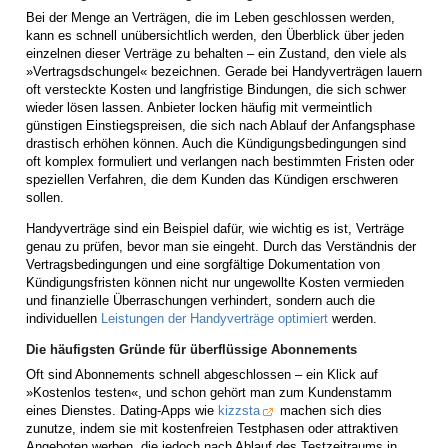
Bei der Menge an Verträgen, die im Leben geschlossen werden,
kann es schnell unübersichtlich werden, den Überblick über jeden
einzelnen dieser Verträge zu behalten – ein Zustand, den viele als
»Vertragsdschungel« bezeichnen. Gerade bei Handyverträgen lauern
oft versteckte Kosten und langfristige Bindungen, die sich schwer
wieder lösen lassen. Anbieter locken häufig mit vermeintlich
günstigen Einstiegspreisen, die sich nach Ablauf der Anfangsphase
drastisch erhöhen können. Auch die Kündigungsbedingungen sind
oft komplex formuliert und verlangen nach bestimmten Fristen oder
speziellen Verfahren, die dem Kunden das Kündigen erschweren
sollen.
Handyverträge sind ein Beispiel dafür, wie wichtig es ist, Verträge
genau zu prüfen, bevor man sie eingeht. Durch das Verständnis der
Vertragsbedingungen und eine sorgfältige Dokumentation von
Kündigungsfristen können nicht nur ungewollte Kosten vermieden
und finanzielle Überraschungen verhindert, sondern auch die
individuellen
Leistungen der Handyverträge optimiert
werden.
Die häufigsten Gründe für überflüssige Abonnements
Oft sind Abonnements schnell abgeschlossen – ein Klick auf
»Kostenlos testen«, und schon gehört man zum Kundenstamm
eines Dienstes. Dating-Apps wie
kizzsta
machen sich dies
zunutze, indem sie mit kostenfreien Testphasen oder attraktiven
Angeboten werben, die jedoch nach Ablauf des Testzeitraums in