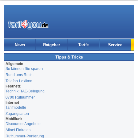
News
Ratgeber
Tarife
Service
Tipps & Tricks
Allgemein
So können Sie sparen
Rund ums Recht
Telefon-Lexikon
Festnetz
Technik: TAE-Belegung
0700 Rufnummer
Internet
Tarifmodelle
Zugangsarten
Mobilfunk
Discounter Angebote
Allnet Flatrates
Rufnummer-Portierung