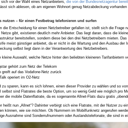
 sich vor der Wahl eines Netzanbieters,
die von der Bundesnetzagentur bereit
lässt sich ablesen, ob am eigenen Wohnort genug Netzabdeckung vorhanden is
es nutzen – für einen Festbetrag telefonieren und surfen
die Entscheidung für einen Netzbetreiber gefallen ist, stellt sich die Frage 
le Netze gibt, existieren deutlich mehr Anbieter. Das liegt daran, dass die kle
astruktur bereitstellen, sondern diese bei den drei Netzbetreibern mieten. Das
rife meist günstiger anbietet, da er nicht in die Wartung und den Ausbau der I
ckung selbst liegt dann in der Verantwortung des Netzbetreibers.
e kleine Auswahl, welche Netze hinter den beliebten kleineren Tarifanbietern v
star gehört zum Netz der Telekom
o greift auf das Vodafone-Netz zurück
-Talk operiert im O2-Netz
zu sparen, kann es sich lohnen, einen dieser Provider zu wählen und so von g
l selbst sind Flatrates die beste Option, um so wenig Geld wie möglich pro 
er die mobile Datenflatrate, da es sogenannte Allnet-Flats dazu gratis „obendr
 heißt nun „Allnet“? Dahinter verbirgt sich eine Flatrate, mit der Nutzer zu e
fen können, wie sie möchten. Ob Nummern im Mobilfunknetz angerufen werden
ige Ausnahme sind Sonderrufnummern oder Auslandstelefonate, die sind in eine