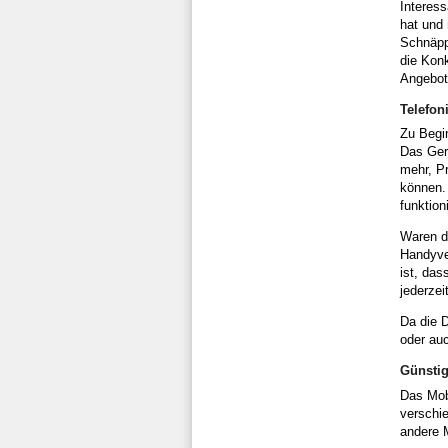
Interess
hat und 
Schnäpp
die Konk
Angebot 
Telefon
Zu Begin
Das Ger
mehr, Pr
können.
funktio
Waren di
Handyver
ist, das
jederzei
Da die D
oder auc
Günstig
Das Mobi
verschie
andere M