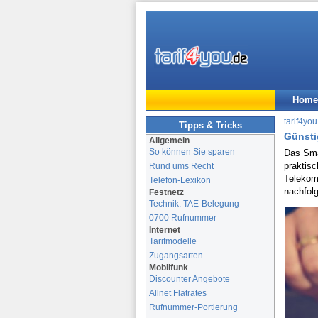
Home
tarif4you
Tipps & Tricks
Günstig
Allgemein
So können Sie sparen
Das Smar
praktisc
Rund ums Recht
Telekom
Telefon-Lexikon
nachfol
Festnetz
Technik: TAE-Belegung
0700 Rufnummer
Internet
Tarifmodelle
Zugangsarten
Mobilfunk
Discounter Angebote
Allnet Flatrates
Rufnummer-Portierung