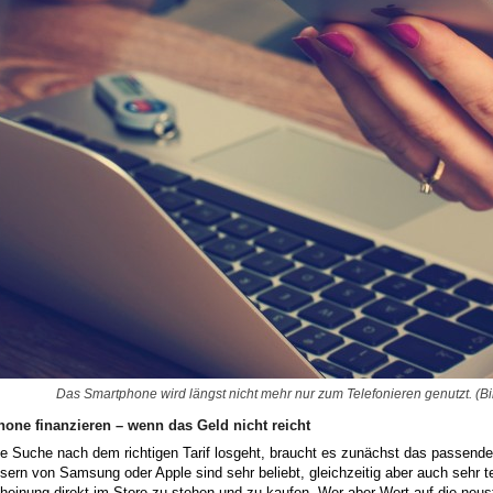
Das Smartphone wird längst nicht mehr nur zum Telefonieren genutzt. (Bi
one finanzieren – wenn das Geld nicht reicht
ie Suche nach dem richtigen Tarif losgeht, braucht es zunächst das passend
ern von Samsung oder Apple sind sehr beliebt, gleichzeitig aber auch sehr teu
heinung direkt im Store zu stehen und zu kaufen. Wer aber Wert auf die neus