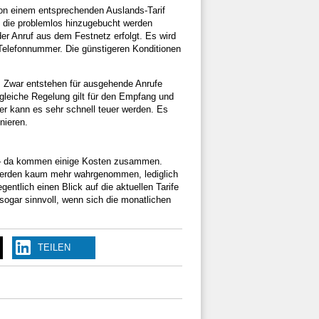
 von einem entsprechenden Auslands-Tarif
m, die problemlos hinzugebucht werden
der Anruf aus dem Festnetz erfolgt. Es wird
Telefonnummer. Die günstigeren Konditionen
. Zwar entstehen für ausgehende Anrufe
 gleiche Regelung gilt für den Empfang und
er kann es sehr schnell teuer werden. Es
nieren.
e – da kommen einige Kosten zusammen.
 werden kaum mehr wahrgenommen, lediglich
entlich einen Blick auf die aktuellen Tarife
ogar sinnvoll, wenn sich die monatlichen
TEILEN