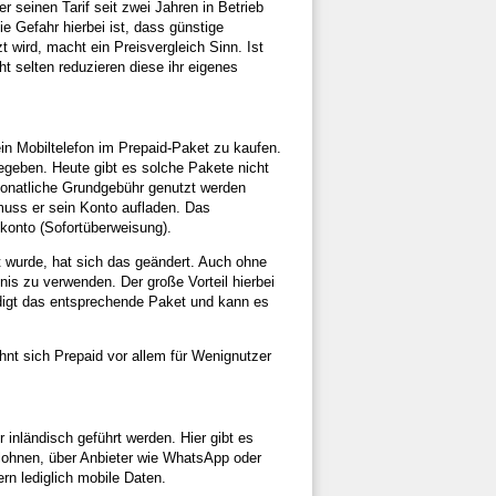
 seinen Tarif seit zwei Jahren in Betrieb
e Gefahr hierbei ist, dass günstige
wird, macht ein Preisvergleich Sinn. Ist
cht selten reduzieren diese ihr eigenes
in Mobiltelefon im Prepaid-Paket zu kaufen.
egeben. Heute gibt es solche Pakete nicht
 monatliche Grundgebühr genutzt werden
muss er sein Konto aufladen. Das
konto (Sofortüberweisung).
t wurde, hat sich das geändert. Auch ohne
is zu verwenden. Der große Vorteil hierbei
ündigt das entsprechende Paket und kann es
ohnt sich Prepaid vor allem für Wenignutzer
inländisch geführt werden. Hier gibt es
 lohnen, über Anbieter wie WhatsApp oder
rn lediglich mobile Daten.