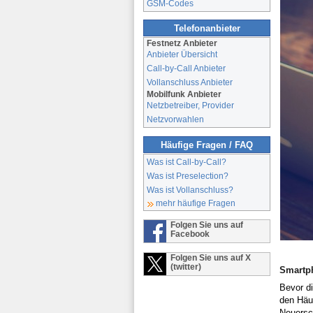
GSM-Codes
Telefonanbieter
Festnetz Anbieter
Anbieter Übersicht
Call-by-Call Anbieter
Vollanschluss Anbieter
Mobilfunk Anbieter
Netzbetreiber, Provider
Netzvorwahlen
Häufige Fragen / FAQ
Was ist Call-by-Call?
Was ist Preselection?
Was ist Vollanschluss?
mehr häufige Fragen
Folgen Sie uns auf
Facebook
Folgen Sie uns auf X
(twitter)
Smartph
Bevor d
den Häus
Neuersc