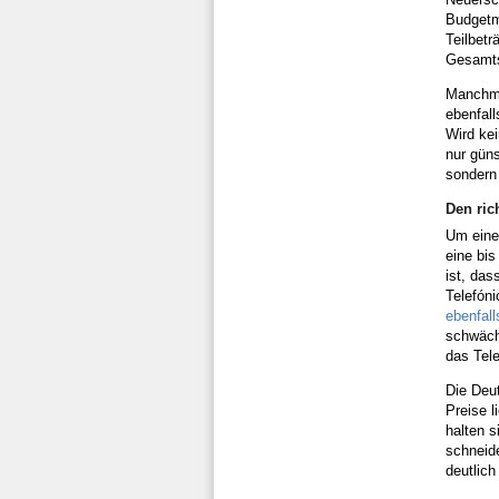
Budgetm
Teilbetr
Gesamts
Manchma
ebenfall
Wird kei
nur güns
sondern 
Den ric
Um eine 
eine bis
ist, das
Telefón
ebenfal
schwächs
das Tel
Die Deut
Preise l
halten 
schneide
deutlich