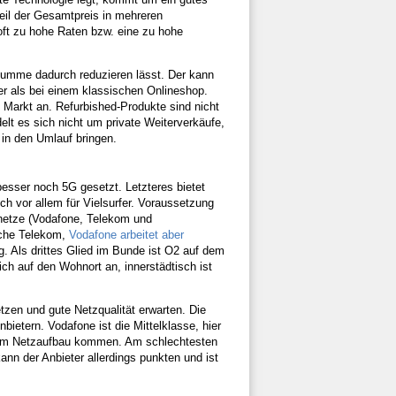
il der Gesamtpreis in mehreren
oft zu hohe Raten bzw. eine zu hohe
Summe dadurch reduzieren lässt. Der kann
er als bei einem klassischen Onlineshop.
 Markt an. Refurbished-Produkte sind nicht
elt es sich nicht um private Weiterverkäufe,
 in den Umlauf bringen.
esser noch 5G gesetzt. Letzteres bietet
h vor allem für Vielsurfer. Voraussetzung
ynetze (Vodafone, Telekom und
sche Telekom,
Vodafone arbeitet aber
. Als drittes Glied im Bunde ist O2 auf dem
ch auf den Wohnort an, innerstädtisch ist
etzen und gute Netzqualität erwarten. Die
bietern. Vodafone ist die Mittelklasse, hier
 beim Netzaufbau kommen. Am schlechtesten
kann der Anbieter allerdings punkten und ist