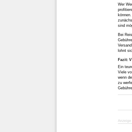
Wer Wert
profitie
können. 
zunächs
sind mög
Bei Rei
Gebühren
Versand 
lohnt si
Fazit: 
Ein teu
Viele v
wenn der
zu werf
Gebühre
Anzeige