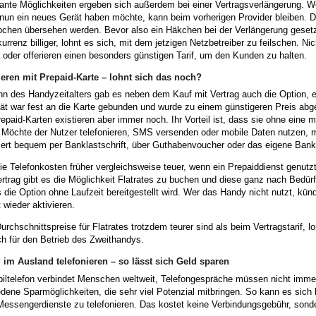
ante Möglichkeiten ergeben sich außerdem bei einer Vertragsverlängerung. Wer
nun ein neues Gerät haben möchte, kann beim vorherigen Provider bleiben. Di
chen übersehen werden. Bevor also ein Häkchen bei der Verlängerung gesetzt 
urrenz billiger, lohnt es sich, mit dem jetzigen Netzbetreiber zu feilschen. Ni
oder offerieren einen besonders günstigen Tarif, um den Kunden zu halten.
ieren mit Prepaid-Karte – lohnt sich das noch?
n des Handyzeitalters gab es neben dem Kauf mit Vertrag auch die Option, e
ät war fest an die Karte gebunden und wurde zu einem günstigeren Preis abg
epaid-Karten existieren aber immer noch. Ihr Vorteil ist, dass sie ohne eine
 Möchte der Nutzer telefonieren, SMS versenden oder mobile Daten nutzen, 
niert bequem per Banklastschrift, über Guthabenvoucher oder das eigene Bank
e Telefonkosten früher vergleichsweise teuer, wenn ein Prepaiddienst genutz
trag gibt es die Möglichkeit Flatrates zu buchen und diese ganz nach Bedürfn
s die Option ohne Laufzeit bereitgestellt wird. Wer das Handy nicht nutzt, k
t wieder aktivieren.
urchschnittspreise für Flatrates trotzdem teurer sind als beim Vertragstarif, l
h für den Betrieb des Zweithandys.
 im Ausland telefonieren – so lässt sich Geld sparen
ltelefon verbindet Menschen weltweit, Telefongespräche müssen nicht immer 
dene Sparmöglichkeiten, die sehr viel Potenzial mitbringen. So kann es sich
essengerdienste zu telefonieren. Das kostet keine Verbindungsgebühr, sonde