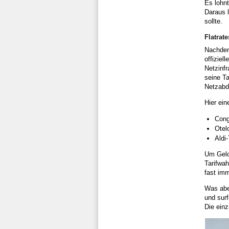
Es lohnt
Daraus 
sollte.
Flatrat
Nachdem 
offiziel
Netzinfr
seine Ta
Netzabde
Hier ein
Cong
Otel
Aldi
Um Geld 
Tarifwah
fast imm
Was aber
und sur
Die einz