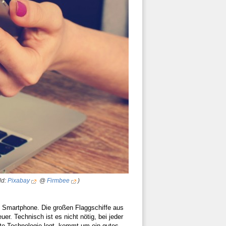
ld:
Pixabay
@
Firmbee
)
e Smartphone. Die großen Flaggschiffe aus
er. Technisch ist es nicht nötig, bei jeder
te Technologie legt, kommt um ein gutes