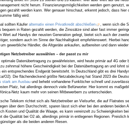
anagement nicht herum. Finanzierungsmöglichkeiten werden gern genutzt, we
ägen gezahlt werden kann. Wer genauer hinschaut, erkennt jedoch, dass hier 
umme fällig wird.
l sollten Käufer
alternativ einen Privatkredit abschließen
, wenn sich die 
s bequem in Raten gezahlt werden, die Zinssätze sind aber fast immer gering
n Wert auf Handys der neusten Generation gelegt, bietet sich auch der zweite
tiger, sondern auch im Sinne der Nachhaltigkeit empfehlenswert. Hierbei hand
um gewerbliche Händler, die Altgeräte ankaufen, aufbereiten und dann wieder
htigen Netzbetreiber auswählen – der passt zu mir
optimale Datenübertragung zu gewährleisten, wird heute primär auf 4G oder b
 zu zehnmal höhere Geschwindigkeit bei der Datenübertragung an und lohnt sic
s ein entsprechendes Endgerät bereitsteht. In Deutschland gibt es drei Hand
ica/O2). Die flächendeckend größte Netzabdeckung hat Stand 2023 die Deut
ls stark am Ausbau
und behebt vorhandene Funklöcher schnell und zuverlässig
ten Platz, hat allerdings dennoch viele Befürworter. Hier kommt es maßgebli
efónica-Netz kaum mehr von seinen Mitbewerbern zu unterscheiden.
sche Telekom richtet sich als Netzbetreiber an Vielsurfer, die auf Flatrates s
iegen über dem Durchschnitt, sparen lässt sich eher bei den anderen beiden An
sich Kosten und Qualität die Waage, es kann vereinzelt zu Schwierigkeiten
t die Qualität bei O2 ab, allerdings primär in entlegenen Regionen. Preislich 
 günstiger als die beiden anderen Riesen.