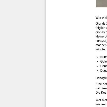
Wie vie
Grundsät
folglich
gibt es
kleine B
nahezu j
machen (
könnte:
Nutz
Gele
Häuf
Daue
Handyka
Eine der
mit dem 
Die Kos
Wer hier
kostenl