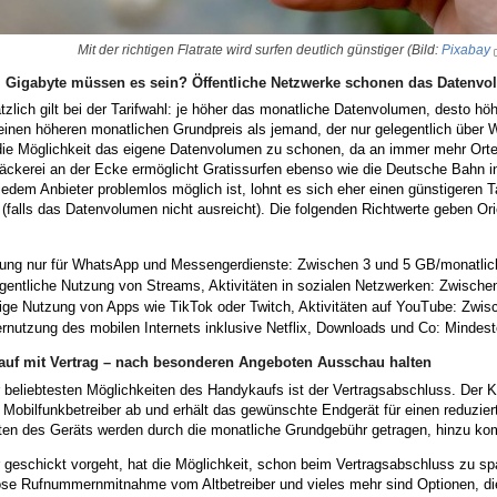
Mit der richtigen Flatrate wird surfen deutlich günstiger (Bild:
Pixabay
l Gigabyte müssen es sein? Öffentliche Netzwerke schonen das Datenv
zlich gilt bei der Tarifwahl: je höher das monatliche Datenvolumen, desto höh
 einen höheren monatlichen Grundpreis als jemand, der nur gelegentlich über 
 die Möglichkeit das eigene Datenvolumen zu schonen, da an immer mehr Orte
äckerei an der Ecke ermöglicht Gratissurfen ebenso wie die Deutsche Bahn in
edem Anbieter problemlos möglich ist, lohnt es sich eher einen günstigeren T
falls das Datenvolumen nicht ausreicht). Die folgenden Richtwerte geben Ori
ung nur für WhatsApp und Messengerdienste: Zwischen 3 und 5 GB/monatlic
gentliche Nutzung von Streams, Aktivitäten in sozialen Netzwerken: Zwische
ige Nutzung von Apps wie TikTok oder Twitch, Aktivitäten auf YouTube: Zwis
rnutzung des mobilen Internets inklusive Netflix, Downloads und Co: Mindes
uf mit Vertrag – nach besonderen Angeboten Ausschau halten
 beliebtesten Möglichkeiten des Handykaufs ist der Vertragsabschluss. Der 
Mobilfunkbetreiber ab und erhält das gewünschte Endgerät für einen reduzier
ten des Geräts werden durch die monatliche Grundgebühr getragen, hinzu ko
 geschickt vorgeht, hat die Möglichkeit, schon beim Vertragsabschluss zu s
ose Rufnummernmitnahme vom Altbetreiber und vieles mehr sind Optionen, die 