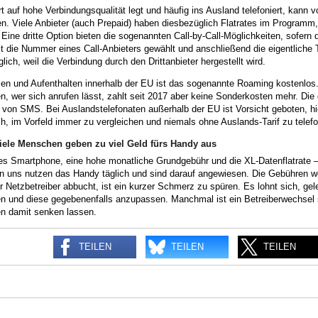
 auf hohe Verbindungsqualität legt und häufig ins Ausland telefoniert, kann
ren. Viele Anbieter (auch Prepaid) haben diesbezüglich Flatrates im Program
Eine dritte Option bieten die sogenannten Call-by-Call-Möglichkeiten, sofern 
t die Nummer eines Call-Anbieters gewählt und anschließend die eigentliche 
lich, weil die Verbindung durch den Drittanbieter hergestellt wird.
sen und Aufenthalten innerhalb der EU ist das sogenannte Roaming kostenlos
, wer sich anrufen lässt, zahlt seit 2017 aber keine Sonderkosten mehr. Die
von SMS. Bei Auslandstelefonaten außerhalb der EU ist Vorsicht geboten, hi
ch, im Vorfeld immer zu vergleichen und niemals ohne Auslands-Tarif zu telefo
Viele Menschen geben zu viel Geld fürs Handy aus
res Smartphone, eine hohe monatliche Grundgebühr und die XL-Datenflatrat
on uns nutzen das Handy täglich und sind darauf angewiesen. Die Gebühren
 Netzbetreiber abbucht, ist ein kurzer Schmerz zu spüren. Es lohnt sich, geleg
en und diese gegebenenfalls anzupassen. Manchmal ist ein Betreiberwechsel s
n damit senken lassen.
TEILEN
TEILEN
TEILEN