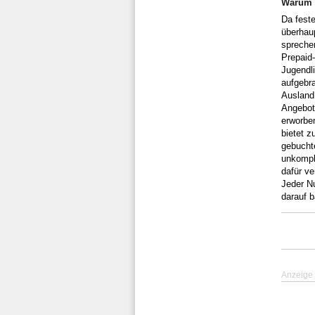
Warum 
Da feste
überhau
sprechen
Prepaid-
Jugendli
aufgebra
Ausland 
Angebote
erworben
bietet z
gebuchte
unkompli
dafür ve
Jeder N
darauf b
Anzeige