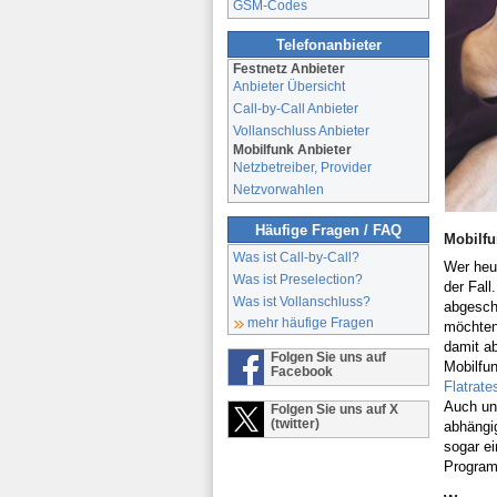
GSM-Codes
Telefonanbieter
Festnetz Anbieter
Anbieter Übersicht
Call-by-Call Anbieter
Vollanschluss Anbieter
Mobilfunk Anbieter
Netzbetreiber, Provider
Netzvorwahlen
Häufige Fragen / FAQ
Mobilfu
Was ist Call-by-Call?
Wer heut
Was ist Preselection?
der Fall
Was ist Vollanschluss?
abgeschl
mehr häufige Fragen
möchten
damit a
Folgen Sie uns auf
Mobilfun
Facebook
Flatrate
Auch unb
Folgen Sie uns auf X
(twitter)
abhängig
sogar e
Program