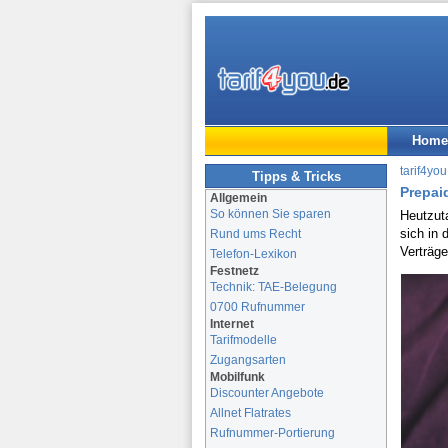
Home
tarif4you
Tipps & Tricks
Prepai
Allgemein
So können Sie sparen
Heutzuta
sich in
Rund ums Recht
Verträge
Telefon-Lexikon
Festnetz
Technik: TAE-Belegung
0700 Rufnummer
Internet
Tarifmodelle
Zugangsarten
Mobilfunk
Discounter Angebote
Allnet Flatrates
Rufnummer-Portierung