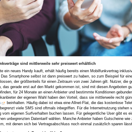
nkverträge sind mittlerweile sehr preiswert erhältlich
e ein neues Handy kauft, erhält häufig bereits einen Mobilfunkvertrag inklus
. Das Smartphone selbst ist dann preiswert zu haben, so zum Beispiel für einen
ossen, der größtenteils für einen Zeitraum von zwei Jahren gilt. Nutzer, die
, das gerade erst auf den Markt gekommen ist, sind mit diesen Angeboten gut
bfinden, für 24 Monate an einen Anbieter und bestimmte Konditionen gebunden
kanbieter der eigenen Wahl haben den Vorteil, dass sie mittlerweile recht gü
s
beinhalten. Häufig dabei ist etwa eine Allnet-Flat, die das kostenlose Tel
egrenzt viele SMS sind oftmals inbegriffen. Für die Internetnutzung stehen 
 vom eigenen Surfverhalten buchen lassen. Für gelegentliche User gibt es ei
inen unbegrenzten Datentarif wählen. Manche Anbieter haben Gutscheine wie
m, mit denen sich bei Vertragsabschluss noch einmal zusätzlich sparen lässt