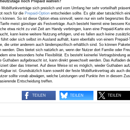
heutzutage noch Prepaid wählen?
 Mobilfunkverträge sich preislich und vom Umfang her sehr vorteilhaft präsent
pt noch für die
Prepaid-Option
entscheiden sollte. Es gibt aber tatsächlich ei
 können. So ist diese Option etwa sinnvoll, wenn nur ein sehr begrenztes Bu
Tarife meist günstiger als Festverträge. Auch besteht hiermit eine bessere K
che etwa nicht zu viel Zeit am Handy verbringen, kann eine Prepaid-Karte ei
ucht, kann keine weitere Nutzung erfolgen, und es fallen auch keine zusätzli
führt oder sich selbst im Ausland aufhält, kann ebenfalls von einem Prepaid-Tar
, die unter anderem auch länderspezifisch erhältlich sind. So können Pakete
 werden. Dies bietet sich natürlich an, wenn der Nutzer dort Familie oder Fr
udem eine besonders hohe Flexibilität. Es besteht keinerlei Vertragsbindung 
 Guthaben aufgebraucht ist, kann direkt gewechselt werden. Das Aufladen der
ziert über das Internet. Auf diese Weise ist es möglich, wieder Guthaben a
rfügbar ist. Grundsätzlich kann sowohl der feste Mobilfunkvertrag als auch die
utzer sollte vorab abwägen, welche Leistungen und Punkte ihm in diesem Zu
asierende Entscheidung treffen.
TEILEN
TEILEN
TEILEN