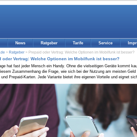
News
Ratgeber
Tarife
Service
Imp
.de
>
Ratgeber
> Prepaid oder Vertrag: Welche Optionen im Mobilfunk ist besser?
d oder Vertrag: Welche Optionen im Mobilfunk ist besser?
ge hat fast jeder Mensch ein Handy. Ohne die vielseitigen Geräte kommt kau
 diesem Zusammenhang die Frage, wie sich bei der Nutzung am meisten Geld s
 und Prepaid-Karten. Jede Variante bietet ihre eigenen Vorteile und eignet sic