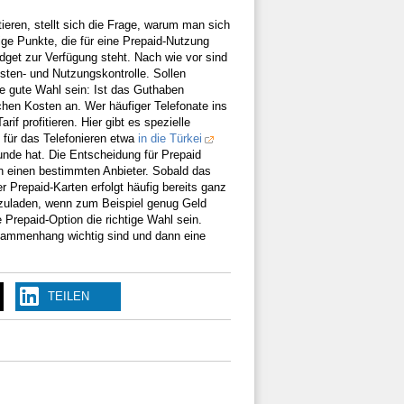
ieren, stellt sich die Frage, warum man sich
nige Punkte, die für eine Prepaid-Nutzung
dget zur Verfügung steht. Nach wie vor sind
osten- und Nutzungskontrolle. Sollen
ne gute Wahl sein: Ist das Guthaben
chen Kosten an. Wer häufiger Telefonate ins
if profitieren. Hier gibt es spezielle
 für das Telefonieren etwa
in die Türkei
eunde hat. Die Entscheidung für Prepaid
an einen bestimmten Anbieter. Sobald das
 Prepaid-Karten erfolgt häufig bereits ganz
ufzuladen, wenn zum Beispiel genug Geld
 Prepaid-Option die richtige Wahl sein.
sammenhang wichtig sind und dann eine
TEILEN