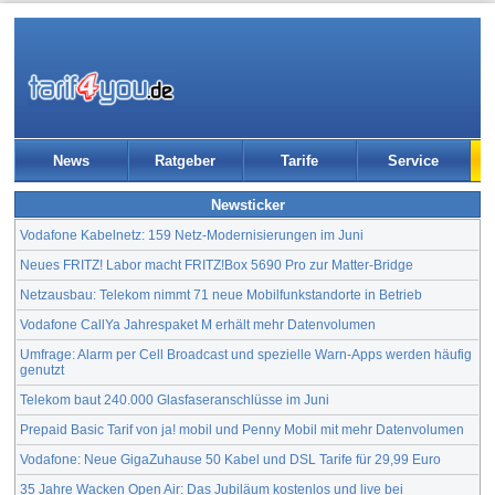
News
Ratgeber
Tarife
Service
Newsticker
Vodafone Kabelnetz: 159 Netz-Modernisierungen im Juni
Neues FRITZ! Labor macht FRITZ!Box 5690 Pro zur Matter-Bridge
Netzausbau: Telekom nimmt 71 neue Mobilfunkstandorte in Betrieb
Vodafone CallYa Jahrespaket M erhält mehr Datenvolumen
Umfrage: Alarm per Cell Broadcast und spezielle Warn-Apps werden häufig
genutzt
Telekom baut 240.000 Glasfaseranschlüsse im Juni
Prepaid Basic Tarif von ja! mobil und Penny Mobil mit mehr Datenvolumen
Vodafone: Neue GigaZuhause 50 Kabel und DSL Tarife für 29,99 Euro
35 Jahre Wacken Open Air: Das Jubiläum kostenlos und live bei