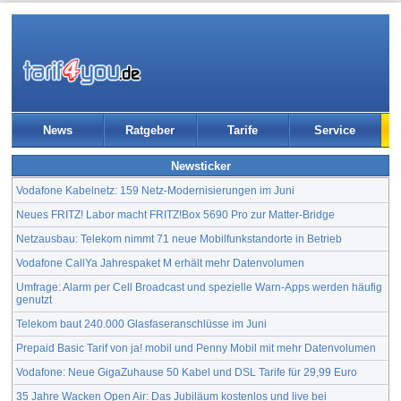
News
Ratgeber
Tarife
Service
Newsticker
Vodafone Kabelnetz: 159 Netz-Modernisierungen im Juni
Neues FRITZ! Labor macht FRITZ!Box 5690 Pro zur Matter-Bridge
Netzausbau: Telekom nimmt 71 neue Mobilfunkstandorte in Betrieb
Vodafone CallYa Jahrespaket M erhält mehr Datenvolumen
Umfrage: Alarm per Cell Broadcast und spezielle Warn-Apps werden häufig
genutzt
Telekom baut 240.000 Glasfaseranschlüsse im Juni
Prepaid Basic Tarif von ja! mobil und Penny Mobil mit mehr Datenvolumen
Vodafone: Neue GigaZuhause 50 Kabel und DSL Tarife für 29,99 Euro
35 Jahre Wacken Open Air: Das Jubiläum kostenlos und live bei