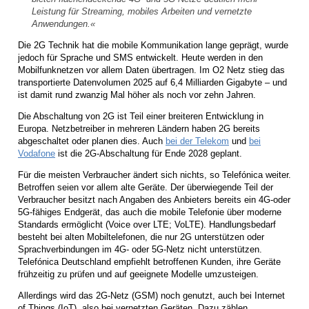
Leistung für Streaming, mobiles Arbeiten und vernetzte
Anwendungen.«
Die 2G Technik hat die mobile Kommunikation lange geprägt, wurde
jedoch für Sprache und SMS entwickelt. Heute werden in den
Mobilfunknetzen vor allem Daten übertragen. Im O2 Netz stieg das
transportierte Datenvolumen 2025 auf 6,4 Milliarden Gigabyte – und
ist damit rund zwanzig Mal höher als noch vor zehn Jahren.
Die Abschaltung von 2G ist Teil einer breiteren Entwicklung in
Europa. Netzbetreiber in mehreren Ländern haben 2G bereits
abgeschaltet oder planen dies. Auch
bei der Telekom
und
bei
Vodafone
ist die 2G-Abschaltung für Ende 2028 geplant.
Für die meisten Verbraucher ändert sich nichts, so Telefónica weiter.
Betroffen seien vor allem alte Geräte. Der überwiegende Teil der
Verbraucher besitzt nach Angaben des Anbieters bereits ein 4G-oder
5G-fähiges Endgerät, das auch die mobile Telefonie über moderne
Standards ermöglicht (Voice over LTE; VoLTE). Handlungsbedarf
besteht bei alten Mobiltelefonen, die nur 2G unterstützen oder
Sprachverbindungen im 4G- oder 5G-Netz nicht unterstützen.
Telefónica Deutschland empfiehlt betroffenen Kunden, ihre Geräte
frühzeitig zu prüfen und auf geeignete Modelle umzusteigen.
Allerdings wird das 2G-Netz (GSM) noch genutzt, auch bei Internet
of Things (IoT), also bei vernetzten Geräten. Dazu zählen