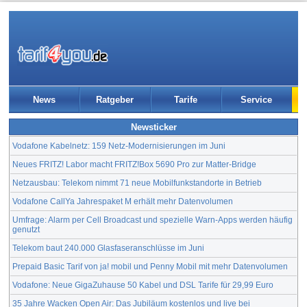
News
Ratgeber
Tarife
Service
Newsticker
Vodafone Kabelnetz: 159 Netz-Modernisierungen im Juni
Neues FRITZ! Labor macht FRITZ!Box 5690 Pro zur Matter-Bridge
Netzausbau: Telekom nimmt 71 neue Mobilfunkstandorte in Betrieb
Vodafone CallYa Jahrespaket M erhält mehr Datenvolumen
Umfrage: Alarm per Cell Broadcast und spezielle Warn-Apps werden häufig
genutzt
Telekom baut 240.000 Glasfaseranschlüsse im Juni
Prepaid Basic Tarif von ja! mobil und Penny Mobil mit mehr Datenvolumen
Vodafone: Neue GigaZuhause 50 Kabel und DSL Tarife für 29,99 Euro
35 Jahre Wacken Open Air: Das Jubiläum kostenlos und live bei