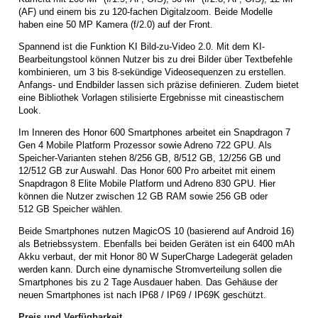
(AF) und einem bis zu 120-fachen Digitalzoom. Beide Modelle
haben eine 50 MP Kamera (f/2.0) auf der Front.
Spannend ist die Funktion KI Bild-zu-Video 2.0. Mit dem KI-
Bearbeitungstool können Nutzer bis zu drei Bilder über Textbefehle
kombinieren, um 3 bis 8-sekündige Videosequenzen zu erstellen.
Anfangs- und Endbilder lassen sich präzise definieren. Zudem bietet
eine Bibliothek Vorlagen stilisierte Ergebnisse mit cineastischem
Look.
Im Inneren des Honor 600 Smartphones arbeitet ein Snapdragon 7
Gen 4 Mobile Platform Prozessor sowie Adreno 722 GPU. Als
Speicher-Varianten stehen 8/256 GB, 8/512 GB, 12/256 GB und
12/512 GB zur Auswahl. Das Honor 600 Pro arbeitet mit einem
Snapdragon 8 Elite Mobile Platform und Adreno 830 GPU. Hier
können die Nutzer zwischen 12 GB RAM sowie 256 GB oder
512 GB Speicher wählen.
Beide Smartphones nutzen MagicOS 10 (basierend auf Android 16)
als Betriebssystem. Ebenfalls bei beiden Geräten ist ein 6400 mAh
Akku verbaut, der mit Honor 80 W SuperCharge Ladegerät geladen
werden kann. Durch eine dynamische Stromverteilung sollen die
Smartphones bis zu 2 Tage Ausdauer haben. Das Gehäuse der
neuen Smartphones ist nach IP68 / IP69 / IP69K geschützt.
Preis und Verfügbarkeit