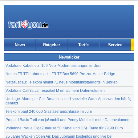
News
Ratgeber
Tarife
Service
Newsticker
Vodafone Kabelnetz: 159 Netz-Modernisierungen im Juni
Neues FRITZ! Labor macht FRITZ!Box 5690 Pro zur Matter-Bridge
Netzausbau: Telekom nimmt 71 neue Mobilfunkstandorte in Betrieb
Vodafone CallYa Jahrespaket M erhält mehr Datenvolumen
Umfrage: Alarm per Cell Broadcast und spezielle Warn-Apps werden häufig
genutzt
Telekom baut 240.000 Glasfaseranschlüsse im Juni
Prepaid Basic Tarif von ja! mobil und Penny Mobil mit mehr Datenvolumen
Vodafone: Neue GigaZuhause 50 Kabel und DSL Tarife für 29,99 Euro
35 Jahre Wacken Open Air: Das Jubiläum kostenlos und live bei