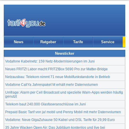
News
Ratgeber
Tarife
Service
Newsticker
Vodafone Kabelnetz: 159 Netz-Modernisierungen im Juni
Neues FRITZ! Labor macht FRITZ!Box 5690 Pro zur Matter-Bridge
Netzausbau: Telekom nimmt 71 neue Mobilfunkstandorte in Betrieb
Vodafone CallYa Jahrespaket M erhält mehr Datenvolumen
Umfrage: Alarm per Cell Broadcast und spezielle Warn-Apps werden häufig
genutzt
Telekom baut 240.000 Glasfaseranschlüsse im Juni
Prepaid Basic Tarif von ja! mobil und Penny Mobil mit mehr Datenvolumen
Vodafone: Neue GigaZuhause 50 Kabel und DSL Tarife für 29,99 Euro
35 Jahre Wacken Open Air: Das Jubiläum kostenlos und live bei