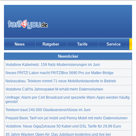
News
Ratgeber
Tarife
Service
Newsticker
Vodafone Kabelnetz: 159 Netz-Modernisierungen im Juni
Neues FRITZ! Labor macht FRITZ!Box 5690 Pro zur Matter-Bridge
Netzausbau: Telekom nimmt 71 neue Mobilfunkstandorte in Betrieb
Vodafone CallYa Jahrespaket M erhält mehr Datenvolumen
Umfrage: Alarm per Cell Broadcast und spezielle Warn-Apps werden häufig
genutzt
Telekom baut 240.000 Glasfaseranschlüsse im Juni
Prepaid Basic Tarif von ja! mobil und Penny Mobil mit mehr Datenvolumen
Vodafone: Neue GigaZuhause 50 Kabel und DSL Tarife für 29,99 Euro
35 Jahre Wacken Open Air: Das Jubiläum kostenlos und live bei