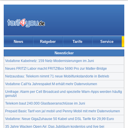
News
Ratgeber
Tarife
Service
Newsticker
Vodafone Kabelnetz: 159 Netz-Modernisierungen im Juni
Neues FRITZ! Labor macht FRITZ!Box 5690 Pro zur Matter-Bridge
Netzausbau: Telekom nimmt 71 neue Mobilfunkstandorte in Betrieb
Vodafone CallYa Jahrespaket M erhält mehr Datenvolumen
Umfrage: Alarm per Cell Broadcast und spezielle Warn-Apps werden häufig
genutzt
Telekom baut 240.000 Glasfaseranschlüsse im Juni
Prepaid Basic Tarif von ja! mobil und Penny Mobil mit mehr Datenvolumen
Vodafone: Neue GigaZuhause 50 Kabel und DSL Tarife für 29,99 Euro
35 Jahre Wacken Open Air: Das Jubiläum kostenlos und live bei