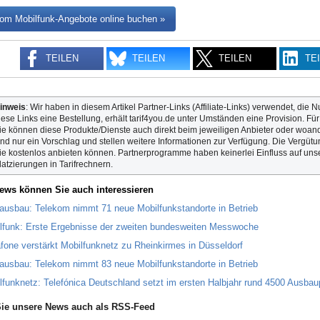
om Mobilfunk-Angebote online buchen »
TEILEN
TEILEN
TEILEN
TE
inweis
: Wir haben in diesem Artikel Partner-Links (Affiliate-Links) verwendet, die N
iese Links eine Bestellung, erhält tarif4you.de unter Umständen eine Provision. Fü
ie können diese Produkte/Dienste auch direkt beim jeweiligen Anbieter oder woande
ind nur ein Vorschlag und stellen weitere Informationen zur Verfügung. Die Vergütun
ie kostenlos anbieten können. Partnerprogramme haben keinerlei Einfluss auf unse
latzierungen in Tarifrechnern.
ews können Sie auch interessieren
ausbau: Telekom nimmt 71 neue Mobilfunkstandorte in Betrieb
lfunk: Erste Ergebnisse der zweiten bundesweiten Messwoche
fone verstärkt Mobilfunknetz zu Rheinkirmes in Düsseldorf
ausbau: Telekom nimmt 83 neue Mobilfunkstandorte in Betrieb
lfunknetz: Telefónica Deutschland setzt im ersten Halbjahr rund 4500 Ausbau
ie unsere News auch als RSS-Feed