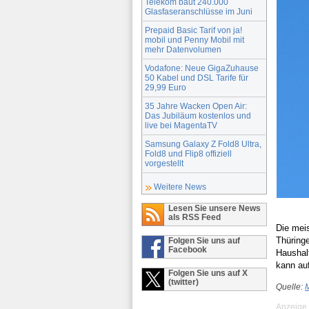
Telekom baut 240.000
Glasfaseranschlüsse im Juni
Prepaid Basic Tarif von ja!
mobil und Penny Mobil mit
mehr Datenvolumen
Vodafone: Neue GigaZuhause
50 Kabel und DSL Tarife für
29,99 Euro
35 Jahre Wacken Open Air:
Das Jubiläum kostenlos und
live bei MagentaTV
Samsung Galaxy Z Fold8 Ultra,
Fold8 und Flip8 offiziell
vorgestellt
Weitere News
Lesen Sie unsere News
als RSS Feed
Die meis
Thüringe
Folgen Sie uns auf
Facebook
Haushal
kann au
Folgen Sie uns auf X
(twitter)
Quelle:
M
Anzeige