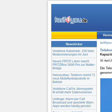
Home
tarif4you
Newsticker
Teleko
Vodafone Kabelnetz: 159 Netz-
Kapazit
Modernisierungen im Juni
30. April 
Neues FRITZ! Labor macht
FRITZ!Box 5690 Pro zur Matter-
Die Tel
Bridge
genomme
Netzausbau: Telekom nimmt 71
neue Mobilfunkstandorte in
Betrieb
Vodafone CallYa Jahrespaket
M erhält mehr Datenvolumen
Umfrage: Alarm per Cell
Broadcast und spezielle Warn-
Apps werden häufig genutzt