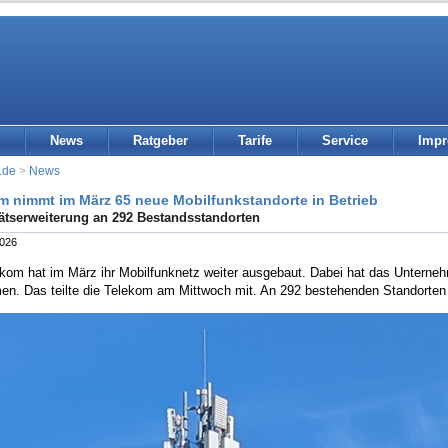
News
Ratgeber
Tarife
Service
Imp
.de
>
News
m nimmt im März 65 neue Mobilfunkstandorte in Betrieb
ätserweiterung an 292 Bestandsstandorten
2026
ekom hat im März ihr Mobilfunknetz weiter ausgebaut. Dabei hat das Unterneh
n. Das teilte die Telekom am Mittwoch mit. An 292 bestehenden Standorten 