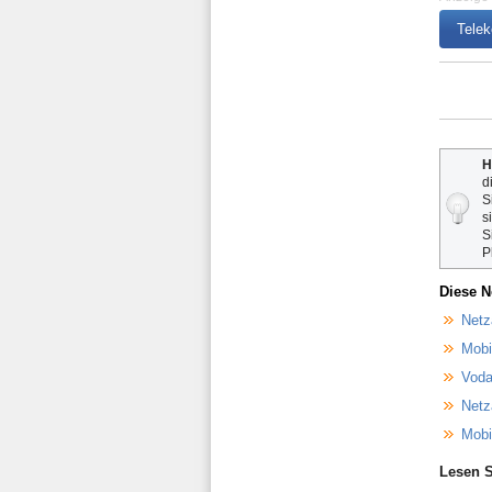
Telek
H
d
S
s
S
P
Diese N
Netz
Mobi
Voda
Netz
Mobi
Lesen S