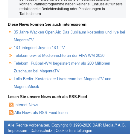
können. Partnerprogramme haben keinerlei Einfluss auf unsere
redaktionelle Berichterstattung oder Platzierungen in
Tarifrechnern.
Diese News können Sie auch interessieren
35 Jahre Wacken Open Air: Das Jubiläum kostenlos und live bei
MagentaTV
1&1 integriert Joyn in 1&1 TV
Telekom erwirbt Medienrechte an der FIFA WM 2030
Telekom: Fußball-WM begeistert mehr als 200 Millionen
Zuschauer bei MagentaTV
Lolla Berlin: Kostenloser Livestream bei MagentaTV und
MagentaMusik
Lesen Sie unsere News auch als RSS-Feed
Internet News
Alle News als RSS-Feed lesen
Alle Rechte vorbehalten. Copyright © 1998-2026
DAIR Media // A.G.
Impressum
|
Datenschutz
|
Cookie-Einstellungen