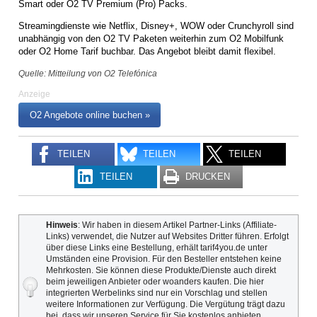
Smart oder O2 TV Premium (Pro) Packs.
Streamingdienste wie Netflix, Disney+, WOW oder Crunchyroll sind
unabhängig von den O2 TV Paketen weiterhin zum O2 Mobilfunk
oder O2 Home Tarif buchbar. Das Angebot bleibt damit flexibel.
Quelle: Mitteilung von O2 Telefónica
Anzeige
O2 Angebote online buchen »
TEILEN
TEILEN
TEILEN
TEILEN
DRUCKEN
Hinweis
: Wir haben in diesem Artikel Partner-Links (Affiliate-
Links) verwendet, die Nutzer auf Websites Dritter führen. Erfolgt
über diese Links eine Bestellung, erhält tarif4you.de unter
Umständen eine Provision. Für den Besteller entstehen keine
Mehrkosten. Sie können diese Produkte/Dienste auch direkt
beim jeweiligen Anbieter oder woanders kaufen. Die hier
integrierten Werbelinks sind nur ein Vorschlag und stellen
weitere Informationen zur Verfügung. Die Vergütung trägt dazu
bei, dass wir unseren Service für Sie kostenlos anbieten