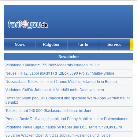
News
Ratgeber
Tarife
Service
Newsticker
Vodafone Kabelnetz: 159 Netz-Modernisierungen im Juni
Neues FRITZ! Labor macht FRITZ!Box 5690 Pro zur Matter-Bridge
Netzausbau: Telekom nimmt 71 neue Mobilfunkstandorte in Betrieb
Vodafone CallYa Jahrespaket M erhält mehr Datenvolumen
Umfrage: Alarm per Cell Broadcast und spezielle Warn-Apps werden häufig
genutzt
Telekom baut 240.000 Glasfaseranschlüsse im Juni
Prepaid Basic Tarif von ja! mobil und Penny Mobil mit mehr Datenvolumen
Vodafone: Neue GigaZuhause 50 Kabel und DSL Tarife für 29,99 Euro
35 Jahre Wacken Open Air: Das Jubiläum kostenlos und live bei