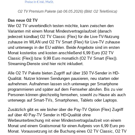
O2 TV Premium Pakete (ab 06.05.2026) (Bild: O2 Telefónica)
Das neue O2 TV
Wer O2 TV unverbindlich testen möchte, kann zwischen den
Varianten mit einem Monat Mindestvertragslaufzeit (danach
jederzeit kündbar) O2 TV Classic (Flex) für die Live-TV-Nutzung
zuhause im WLAN und O2 TV Smart (Flex) für Live-TV zuhause
und unterwegs in der EU wählen. Beide Angebote sind im ersten
Monat kostenlos und kosten anschließend 6,99 Euro (O2 TV
Classic (Flex)) bzw. 9,99 Euro monatlich (O2 TV Smart (Flex)).
Streaming-Dienste sind hier nicht inkludiert.
Alle O2 TV Pakete bieten Zugriff auf über 150 TV-Sender in HD-
Qualität. Nutzer können Sendungen pausieren, neu starten oder
aufnehmen. Aufnahmen lassen sich unterwegs per Smartphone
programmieren und später auf dem Fernseher abrufen. Bis zu vier
Personen können gleichzeitig fernsehen, sowohl zu Hause als auch
unterwegs auf Smart-TVs, Smartphones, Tablets oder Laptops.
Zusätzlich gibt es wie bisher über die Pay-TV Option (Flex) Zugriff
auf über 40 Pay-TV Sender in HD-Qualität ohne
Werbeunterbrechung mit einer Mindestvertragslaufzeit von einem
Monat und einem Gratismonat für einen Aufpreis von 6,99 Euro pro
Monat. Voraussetzung ist die Buchung eines O2 TV Classic, O2 TV