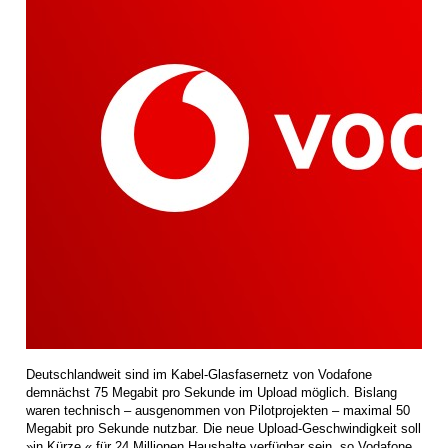
Deutschlandweit sind im Kabel-Glasfasernetz von Vodafone
demnächst 75 Megabit pro Sekunde im Upload möglich. Bislang
waren technisch – ausgenommen von Pilotprojekten – maximal 50
Megabit pro Sekunde nutzbar. Die neue Upload-Geschwindigkeit soll
»in Kürze « für 24 Millionen Haushalte verfügbar sein, so Vodafone.