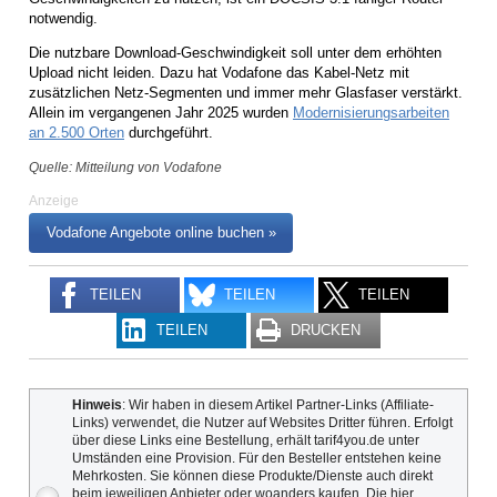
notwendig.
Die nutzbare Download-Geschwindigkeit soll unter dem erhöhten
Upload nicht leiden. Dazu hat Vodafone das Kabel-Netz mit
zusätzlichen Netz-Segmenten und immer mehr Glasfaser verstärkt.
Allein im vergangenen Jahr 2025 wurden
Modernisierungsarbeiten
an 2.500 Orten
durchgeführt.
Quelle: Mitteilung von Vodafone
Anzeige
Vodafone Angebote online buchen »
TEILEN
TEILEN
TEILEN
TEILEN
DRUCKEN
Hinweis
: Wir haben in diesem Artikel Partner-Links (Affiliate-
Links) verwendet, die Nutzer auf Websites Dritter führen. Erfolgt
über diese Links eine Bestellung, erhält tarif4you.de unter
Umständen eine Provision. Für den Besteller entstehen keine
Mehrkosten. Sie können diese Produkte/Dienste auch direkt
beim jeweiligen Anbieter oder woanders kaufen. Die hier