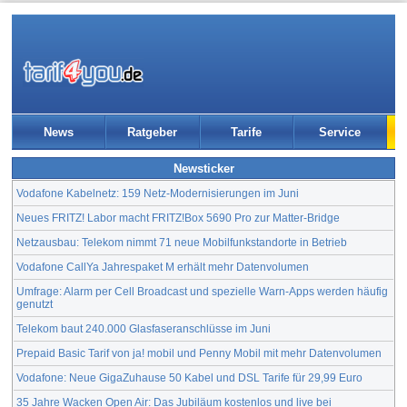
News
Ratgeber
Tarife
Service
Newsticker
Vodafone Kabelnetz: 159 Netz-Modernisierungen im Juni
Neues FRITZ! Labor macht FRITZ!Box 5690 Pro zur Matter-Bridge
Netzausbau: Telekom nimmt 71 neue Mobilfunkstandorte in Betrieb
Vodafone CallYa Jahrespaket M erhält mehr Datenvolumen
Umfrage: Alarm per Cell Broadcast und spezielle Warn-Apps werden häufig
genutzt
Telekom baut 240.000 Glasfaseranschlüsse im Juni
Prepaid Basic Tarif von ja! mobil und Penny Mobil mit mehr Datenvolumen
Vodafone: Neue GigaZuhause 50 Kabel und DSL Tarife für 29,99 Euro
35 Jahre Wacken Open Air: Das Jubiläum kostenlos und live bei