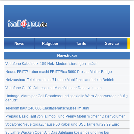
News
Ratgeber
Tarife
Service
Newsticker
Vodafone Kabelnetz: 159 Netz-Modernisierungen im Juni
Neues FRITZ! Labor macht FRITZ!Box 5690 Pro zur Matter-Bridge
Netzausbau: Telekom nimmt 71 neue Mobilfunkstandorte in Betrieb
Vodafone CallYa Jahrespaket M erhält mehr Datenvolumen
Umfrage: Alarm per Cell Broadcast und spezielle Warn-Apps werden häufig
genutzt
Telekom baut 240.000 Glasfaseranschlüsse im Juni
Prepaid Basic Tarif von ja! mobil und Penny Mobil mit mehr Datenvolumen
Vodafone: Neue GigaZuhause 50 Kabel und DSL Tarife für 29,99 Euro
35 Jahre Wacken Open Air: Das Jubiläum kostenlos und live bei