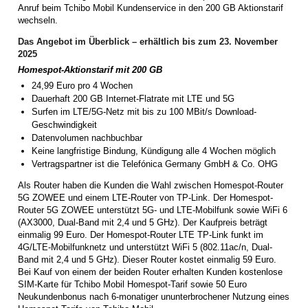
Anruf beim Tchibo Mobil Kundenservice in den 200 GB Aktionstarif
wechseln.
Das Angebot im Überblick – erhältlich bis zum 23. November
2025
Homespot-Aktionstarif mit 200 GB
24,99 Euro pro 4 Wochen
Dauerhaft 200 GB Internet-Flatrate mit LTE und 5G
Surfen im LTE/5G-Netz mit bis zu 100 MBit/s Download-
Geschwindigkeit
Datenvolumen nachbuchbar
Keine langfristige Bindung, Kündigung alle 4 Wochen möglich
Vertragspartner ist die Telefónica Germany GmbH & Co. OHG
Als Router haben die Kunden die Wahl zwischen Homespot-Router
5G ZOWEE und einem LTE-Router von TP-Link. Der Homespot-
Router 5G ZOWEE unterstützt 5G- und LTE-Mobilfunk sowie WiFi 6
(AX3000, Dual-Band mit 2,4 und 5 GHz). Der Kaufpreis beträgt
einmalig 99 Euro. Der Homespot-Router LTE TP-Link funkt im
4G/LTE-Mobilfunknetz und unterstützt WiFi 5 (802.11ac/n, Dual-
Band mit 2,4 und 5 GHz). Dieser Router kostet einmalig 59 Euro.
Bei Kauf von einem der beiden Router erhalten Kunden kostenlose
SIM-Karte für Tchibo Mobil Homespot-Tarif sowie 50 Euro
Neukundenbonus nach 6-monatiger ununterbrochener Nutzung eines