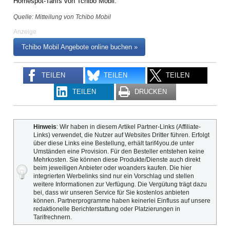
Homespot-Tarifs von Tchibo Mobil.
Quelle: Mitteilung von Tchibo Mobil
Anzeige
Tchibo Mobil Angebote online buchen »
TEILEN
TEILEN
TEILEN
TEILEN
DRUCKEN
Hinweis
: Wir haben in diesem Artikel Partner-Links (Affiliate-
Links) verwendet, die Nutzer auf Websites Dritter führen. Erfolgt
über diese Links eine Bestellung, erhält tarif4you.de unter
Umständen eine Provision. Für den Besteller entstehen keine
Mehrkosten. Sie können diese Produkte/Dienste auch direkt
beim jeweiligen Anbieter oder woanders kaufen. Die hier
integrierten Werbelinks sind nur ein Vorschlag und stellen
weitere Informationen zur Verfügung. Die Vergütung trägt dazu
bei, dass wir unseren Service für Sie kostenlos anbieten
können. Partnerprogramme haben keinerlei Einfluss auf unsere
redaktionelle Berichterstattung oder Platzierungen in
Tarifrechnern.