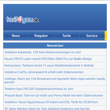
News
Ratgeber
Tarife
Service
Newsticker
Vodafone Kabelnetz: 159 Netz-Modernisierungen im Juni
Neues FRITZ! Labor macht FRITZ!Box 5690 Pro zur Matter-Bridge
Netzausbau: Telekom nimmt 71 neue Mobilfunkstandorte in Betrieb
Vodafone CallYa Jahrespaket M erhält mehr Datenvolumen
Umfrage: Alarm per Cell Broadcast und spezielle Warn-Apps werden häufig
genutzt
Telekom baut 240.000 Glasfaseranschlüsse im Juni
Prepaid Basic Tarif von ja! mobil und Penny Mobil mit mehr Datenvolumen
Vodafone: Neue GigaZuhause 50 Kabel und DSL Tarife für 29,99 Euro
35 Jahre Wacken Open Air: Das Jubiläum kostenlos und live bei