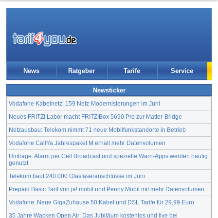
News
Ratgeber
Tarife
Service
Newsticker
Vodafone Kabelnetz: 159 Netz-Modernisierungen im Juni
Neues FRITZ! Labor macht FRITZ!Box 5690 Pro zur Matter-Bridge
Netzausbau: Telekom nimmt 71 neue Mobilfunkstandorte in Betrieb
Vodafone CallYa Jahrespaket M erhält mehr Datenvolumen
Umfrage: Alarm per Cell Broadcast und spezielle Warn-Apps werden häufig
genutzt
Telekom baut 240.000 Glasfaseranschlüsse im Juni
Prepaid Basic Tarif von ja! mobil und Penny Mobil mit mehr Datenvolumen
Vodafone: Neue GigaZuhause 50 Kabel und DSL Tarife für 29,99 Euro
35 Jahre Wacken Open Air: Das Jubiläum kostenlos und live bei