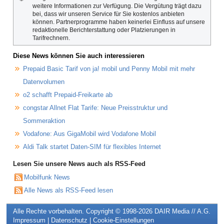
weitere Informationen zur Verfügung. Die Vergütung trägt dazu
bei, dass wir unseren Service für Sie kostenlos anbieten
können. Partnerprogramme haben keinerlei Einfluss auf unsere
redaktionelle Berichterstattung oder Platzierungen in
Tarifrechnern.
Diese News können Sie auch interessieren
Prepaid Basic Tarif von ja! mobil und Penny Mobil mit mehr
Datenvolumen
o2 schafft Prepaid-Freikarte ab
congstar Allnet Flat Tarife: Neue Preisstruktur und
Sommeraktion
Vodafone: Aus GigaMobil wird Vodafone Mobil
Aldi Talk startet Daten-SIM für flexibles Internet
Lesen Sie unsere News auch als RSS-Feed
Mobilfunk News
Alle News als RSS-Feed lesen
Alle Rechte vorbehalten. Copyright © 1998-2026
DAIR Media // A.G.
Impressum
|
Datenschutz
|
Cookie-Einstellungen