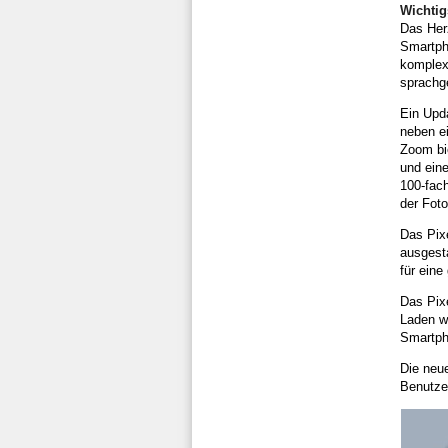
Wichtig
Das Herz
Smartph
komplex
sprachge
Ein Upd
neben e
Zoom bie
und ein
100-fac
der Fot
Das Pixe
ausgesta
für eine
Das Pix
Laden wi
Smartph
Die neu
Benutzer