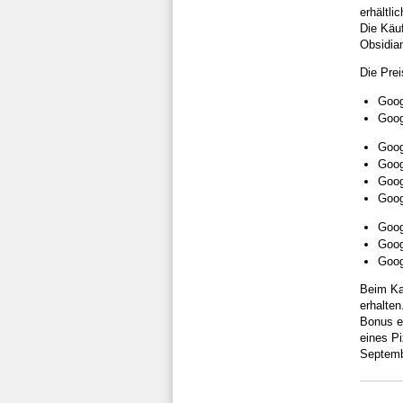
erhältli
Die Käu
Obsidia
Die Prei
Goog
Goog
Goog
Goog
Goog
Goog
Goog
Goog
Goog
Beim Ka
erhalten
Bonus er
eines P
Septemb