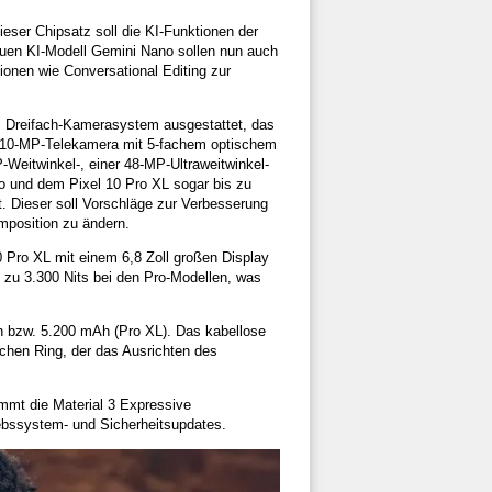
eser Chipsatz soll die KI-Funktionen der
uen KI-Modell Gemini Nano sollen nun auch
onen wie Conversational Editing zur
em Dreifach-Kamerasystem ausgestattet, das
e 10-MP-Telekamera mit 5-fachem optischem
-Weitwinkel-, einer 48-MP-Ultraweitwinkel-
o und dem Pixel 10 Pro XL sogar bis zu
. Dieser soll Vorschläge zur Verbesserung
position zu ändern.
 Pro XL mit einem 6,8 Zoll großen Display
is zu 3.300 Nits bei den Pro-Modellen, was
Ah bzw. 5.200 mAh (Pro XL). Das kabellose
schen Ring, der das Ausrichten des
mmt die Material 3 Expressive
iebssystem- und Sicherheitsupdates.