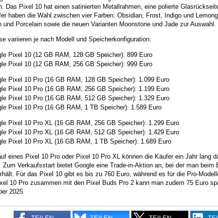
ch. Das Pixel 10 hat einen satinierten Metallrahmen, eine polierte Glasrücksei
fer haben die Wahl zwischen vier Farben: Obsidian, Frost, Indigo und Lemong
n und Porcelain sowie die neuen Varianten Moonstone und Jade zur Auswahl.
se variieren je nach Modell und Speicherkonfiguration:
le Pixel 10 (12 GB RAM, 128 GB Speicher): 899 Euro
le Pixel 10 (12 GB RAM, 256 GB Speicher): 999 Euro
le Pixel 10 Pro (16 GB RAM, 128 GB Speicher): 1.099 Euro
le Pixel 10 Pro (16 GB RAM, 256 GB Speicher): 1.199 Euro
le Pixel 10 Pro (16 GB RAM, 512 GB Speicher): 1.329 Euro
le Pixel 10 Pro (16 GB RAM, 1 TB Speicher): 1.589 Euro
le Pixel 10 Pro XL (16 GB RAM, 256 GB Speicher): 1.299 Euro
le Pixel 10 Pro XL (16 GB RAM, 512 GB Speicher): 1.429 Euro
le Pixel 10 Pro XL (16 GB RAM, 1 TB Speicher): 1.689 Euro
uf eines Pixel 10 Pro oder Pixel 10 Pro XL können die Käufer ein Jahr lang
. Zum Verkaufsstart bietet Google eine Trade-in-Aktion an, bei der man beim
hält. Für das Pixel 10 gibt es bis zu 760 Euro, während es für die Pro-Mode
ixel 10 Pro zusammen mit den Pixel Buds Pro 2 kann man zudem 75 Euro spar
er 2025.