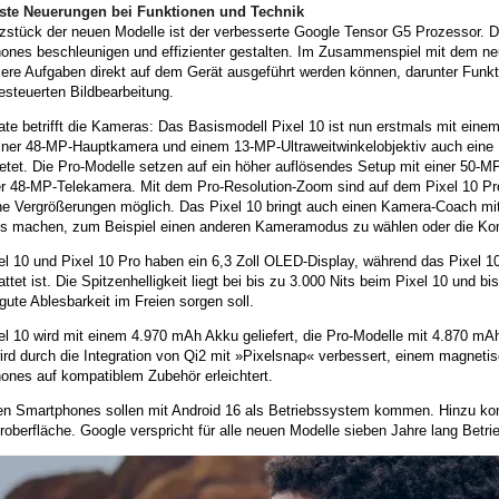
ste Neuerungen bei Funktionen und Technik
stück der neuen Modelle ist der verbesserte Google Tensor G5 Prozessor. Di
ones beschleunigen und effizienter gestalten. Im Zusammenspiel mit dem ne
ere Aufgaben direkt auf dem Gerät ausgeführt werden können, darunter Funkti
steuerten Bildbearbeitung.
ate betrifft die Kameras: Das Basismodell Pixel 10 ist nun erstmals mit ein
iner 48-MP-Hauptkamera und einem 13-MP-Ultraweitwinkelobjektiv auch ein
tet. Die Pro-Modelle setzen auf ein höher auflösendes Setup mit einer 50-MP
er 48-MP-Telekamera. Mit dem Pro-Resolution-Zoom sind auf dem Pixel 10 Pr
he Vergrößerungen möglich. Das Pixel 10 bringt auch einen Kamera-Coach mit
os machen, zum Beispiel einen anderen Kameramodus zu wählen oder die Kom
l 10 und Pixel 10 Pro haben ein 6,3 Zoll OLED-Display, während das Pixel 10
ttet ist. Die Spitzenhelligkeit liegt bei bis zu 3.000 Nits beim Pixel 10 und b
 gute Ablesbarkeit im Freien sorgen soll.
el 10 wird mit einem 4.970 mAh Akku geliefert, die Pro-Modelle mit 4.870 m
rd durch die Integration von Qi2 mit »Pixelsnap« verbessert, einem magneti
ones auf kompatiblem Zubehör erleichtert.
en Smartphones sollen mit Android 16 als Betriebssystem kommen. Hinzu ko
oberfläche. Google verspricht für alle neuen Modelle sieben Jahre lang Betr