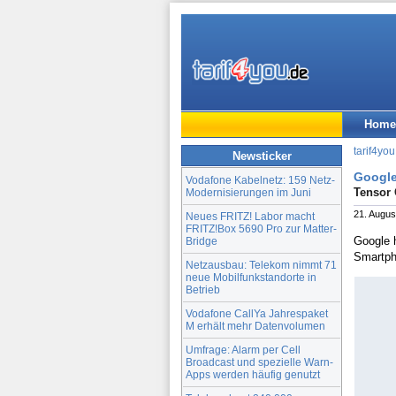
Home
tarif4you
Newsticker
Google 
Vodafone Kabelnetz: 159 Netz-
Tensor 
Modernisierungen im Juni
21. Augus
Neues FRITZ! Labor macht
FRITZ!Box 5690 Pro zur Matter-
Google h
Bridge
Smartph
Netzausbau: Telekom nimmt 71
neue Mobilfunkstandorte in
Betrieb
Vodafone CallYa Jahrespaket
M erhält mehr Datenvolumen
Umfrage: Alarm per Cell
Broadcast und spezielle Warn-
Apps werden häufig genutzt